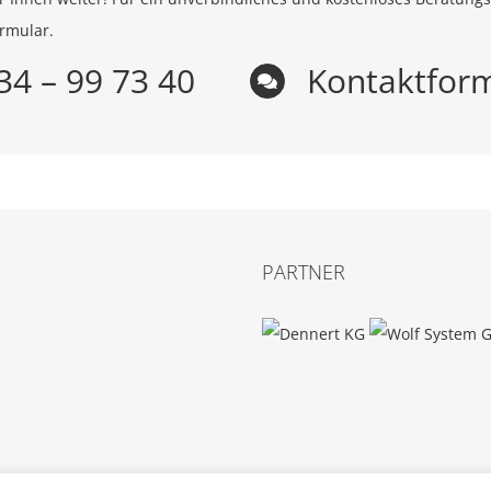
rmular.
34 – 99 73 40
Kontaktfor
PARTNER