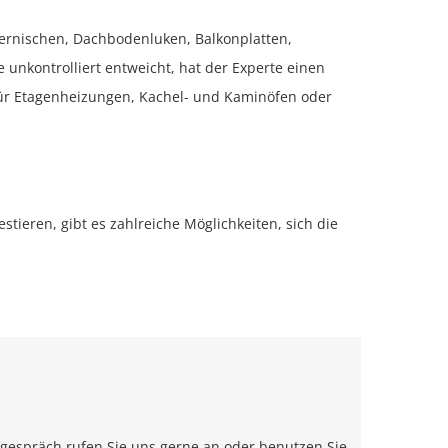
rpernischen, Dachbodenluken, Balkonplatten,
e unkontrolliert entweicht, hat der Experte einen
für Etagenheizungen, Kachel- und Kaminöfen oder
tieren, gibt es zahlreiche Möglichkeiten, sich die
sgespräch rufen Sie uns gerne an oder benutzen Sie