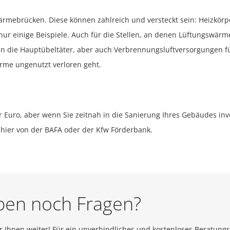
ärmebrücken. Diese können zahlreich und versteckt sein: Heizkö
ur einige Beispiele. Auch für die Stellen, an denen Lüftungswärm
ren die Hauptübeltäter, aber auch Verbrennungsluftversorgungen 
rme ungenutzt verloren geht.
 Euro, aber wenn Sie zeitnah in die Sanierung Ihres Gebäudes inves
 hier von der BAFA oder der Kfw Förderbank.
ben noch Fragen?
r Ihnen weiter! Für ein unverbindliches und kostenloses Beratung